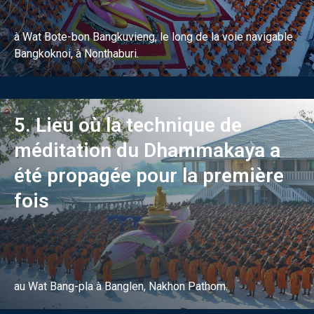
à Wat Bote-bon Bangkuvieng, le long de la voie navigable
Bangkoknoi, à Nonthaburi.
5. Lieu où la technique de
méditation du Dhammakaya a
été propagée pour la première
fois
au Wat Bang-pla à Banglen, Nakhon Pathom.